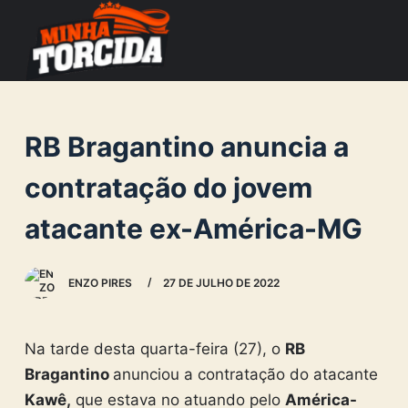
S
k
i
p
t
RB Bragantino anuncia a
o
c
contratação do jovem
o
atacante ex-América-MG
n
t
e
ENZO PIRES
27 DE JULHO DE 2022
n
t
Na tarde desta quarta-feira (27), o
RB
Bragantino
anunciou a contratação do atacante
Kawê,
que estava no atuando pelo
América-