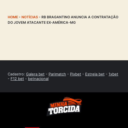
HOME
-
NOTÍCIAS
-
RB BRAGANTINO ANUNCIA A CONTRATAÇÃO
DO JOVEM ATACANTE EX-AMÉRICA-MG
Cadastro:
Galera bet
-
Parimatch
-
Pixbet
-
Estrela bet
-
1xbet
-
F12 bet
-
betnacional