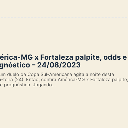
rica-MG x Fortaleza palpite, odds e
gnóstico – 24/08/2023
um duelo da Copa Sul-Americana agita a noite desta
a-feira (24). Então, confira América-MG x Fortaleza palpite
e prognóstico. Jogando…