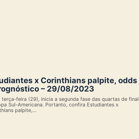
udiantes x Corinthians palpite, odds
rognóstico – 29/08/2023
 terça-feira (29), inicia a segunda fase das quartas de final
pa Sul-Americana. Portanto, confira Estudiantes x
thians palpite,…