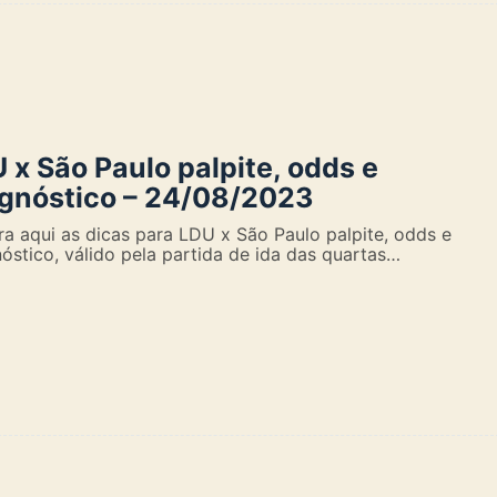
 x São Paulo palpite, odds e
gnóstico – 24/08/2023
ra aqui as dicas para LDU x São Paulo palpite, odds e
óstico, válido pela partida de ida das quartas…