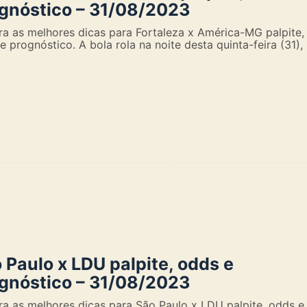
gnóstico – 31/08/2023
ra as melhores dicas para Fortaleza x América-MG palpite,
e prognóstico. A bola rola na noite desta quinta-feira (31),
 Paulo x LDU palpite, odds e
gnóstico – 31/08/2023
ra as melhores dicas para São Paulo x LDU palpite, odds e