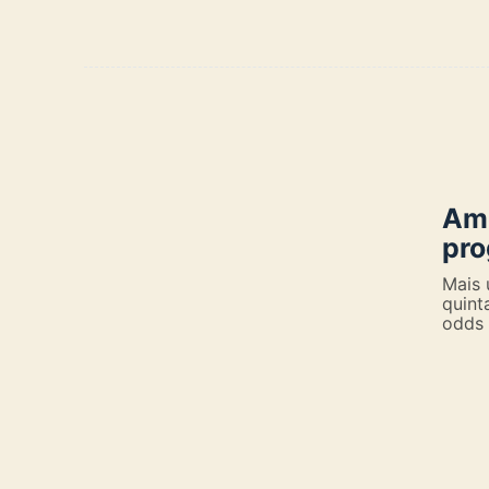
Amé
pro
Mais 
quint
odds 