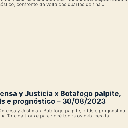
óstico, confronto de volta das quartas de final…
ensa y Justicia x Botafogo palpite,
s e prognóstico – 30/08/2023
Defensa y Justicia x Botafogo palpite, odds e prognóstico.
ha Torcida trouxe para você todos os detalhes da…