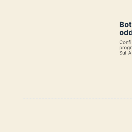
Bot
odd
Confi
progn
Sul-A