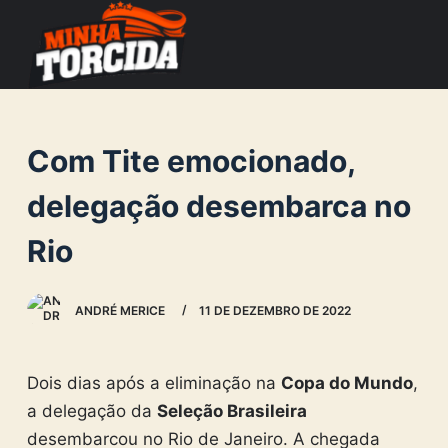
S
k
i
p
t
Com Tite emocionado,
o
c
delegação desembarca no
o
Rio
n
t
e
ANDRÉ MERICE
11 DE DEZEMBRO DE 2022
n
t
Dois dias após a eliminação na
Copa do Mundo
,
a delegação da
Seleção Brasileira
desembarcou no Rio de Janeiro. A chegada