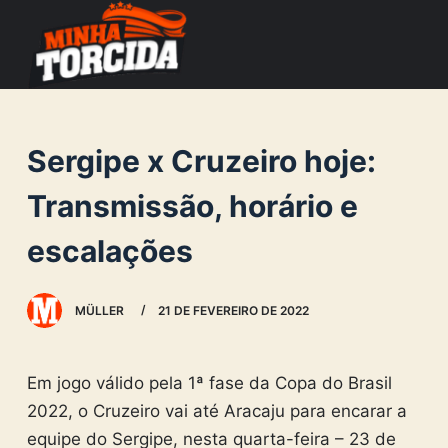
S
k
i
p
t
Sergipe x Cruzeiro hoje:
o
c
Transmissão, horário e
o
escalações
n
t
e
MÜLLER
21 DE FEVEREIRO DE 2022
n
t
Em jogo válido pela 1ª fase da Copa do Brasil
2022, o Cruzeiro vai até Aracaju para encarar a
equipe do Sergipe, nesta quarta-feira – 23 de