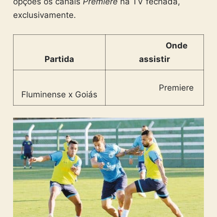
opções os canais
Premiere
na TV fechada,
exclusivamente.
Onde
Partida
assistir
Premiere
Fluminense x Goiás