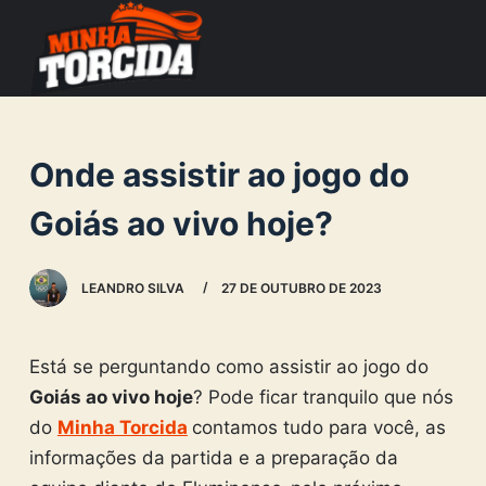
S
k
i
p
t
Onde assistir ao jogo do
o
c
Goiás ao vivo hoje?
o
n
LEANDRO SILVA
27 DE OUTUBRO DE 2023
t
e
n
Está se perguntando como assistir ao jogo do
t
Goiás ao vivo hoje
? Pode ficar tranquilo que nós
do
Minha Torcida
contamos tudo para você, as
informações da partida e a preparação da