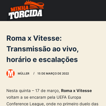
S
k
i
p
t
Roma x Vitesse:
o
c
Transmissão ao vivo,
o
horário e escalações
n
t
e
MÜLLER
15 DE MARÇO DE 2022
n
t
Nesta quinta – 17 de março,
Roma x Vitesse
voltam a se encaram pela UEFA Europa
Conference League, onde no primeiro duelo das