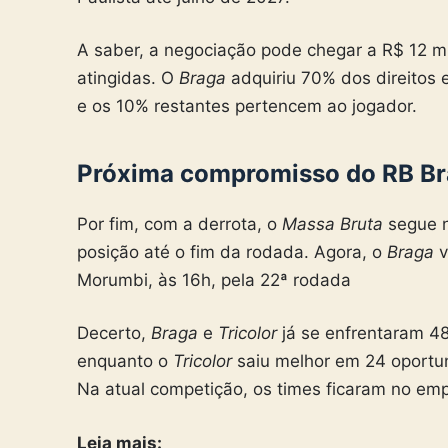
A saber, a negociação pode chegar a R$ 12 m
atingidas. O
Braga
adquiriu 70% dos direitos
e os 10% restantes pertencem ao jogador.
Próxima compromisso do RB Br
Por fim, com a derrota, o
Massa Bruta
segue 
posição até o fim da rodada. Agora, o
Braga
v
Morumbi, às 16h, pela 22ª rodada
Decerto,
Braga
e
Tricolor
já se enfrentaram 4
enquanto o
Tricolor
saiu melhor em 24 oportu
Na atual competição, os times ficaram no emp
Leia mais: