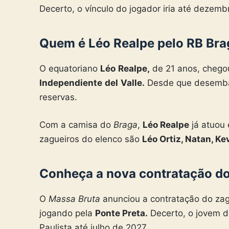
Decerto, o vínculo do jogador iria até dezemb
Quem é Léo Realpe pelo RB Bra
O equatoriano
Léo
Realpe,
de 21 anos, chego
Independiente
del
Valle.
Desde que desembar
reservas.
Com a camisa do
Braga
,
Léo Realpe
já atuou 
zagueiros do elenco são
Léo Ortiz, Natan, K
Conheça a nova contratação do
O
Massa Bruta
anunciou a contratação do za
jogando pela
Ponte Preta.
Decerto, o jovem d
Paulista até julho de 2027.