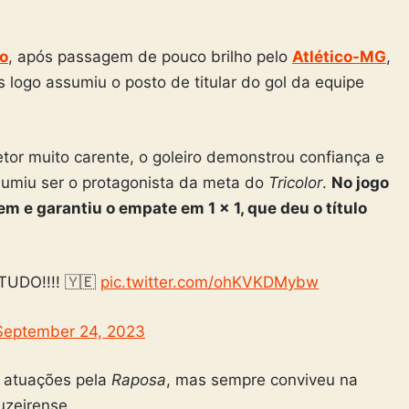
o
, após passagem de pouco brilho pelo
Atlético-MG
,
logo assumiu o posto de titular do gol da equipe
or muito carente, o goleiro demonstrou confiança e
sumiu ser o protagonista da meta do
Tricolor
.
No jogo
m e garantiu o empate em 1 x 1, que deu o título
UDO!!!! 🇾🇪
pic.twitter.com/ohKVKDMybw
September 24, 2023
s atuações pela
Raposa
, mas sempre conviveu na
uzeirense.