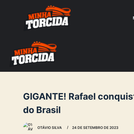
S
k
i
p
t
o
c
o
n
t
e
GIGANTE! Rafael conquis
n
do Brasil
t
OTÁVIO SILVA
24 DE SETEMBRO DE 2023