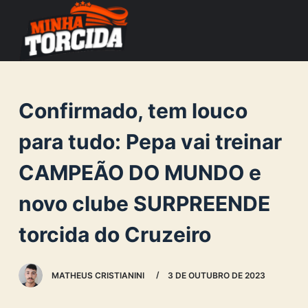
S
k
i
p
t
Confirmado, tem louco
o
c
para tudo: Pepa vai treinar
o
CAMPEÃO DO MUNDO e
n
t
novo clube SURPREENDE
e
n
torcida do Cruzeiro
t
MATHEUS CRISTIANINI
3 DE OUTUBRO DE 2023