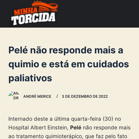
S
k
i
p
t
Pelé não responde mais a
o
c
quimio e está em cuidados
o
paliativos
n
t
e
ANDRÉ MERICE
3 DE DEZEMBRO DE 2022
n
t
Internado deste a última quarta-feira (30) no
Hospital Albert Einstein,
Pelé
não responde mais
ao tratamento quimioterápico, que faz pelo fato