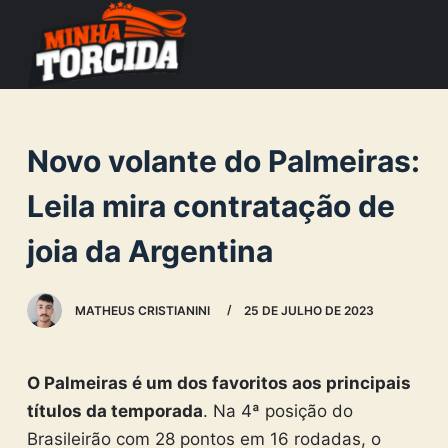
S
k
i
p
t
Novo volante do Palmeiras:
o
c
Leila mira contratação de
o
joia da Argentina
n
t
e
MATHEUS CRISTIANINI
25 DE JULHO DE 2023
n
t
O Palmeiras é um dos favoritos aos principais
títulos da temporada
. Na 4ª posição do
Brasileirão com 28 pontos em 16 rodadas, o