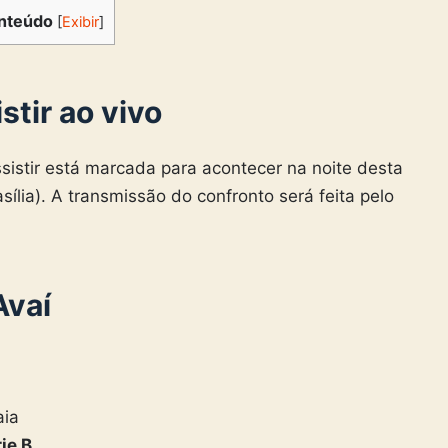
nteúdo
[
Exibir
]
stir ao vivo
sistir está marcada para acontecer na noite desta
asília). A transmissão do confronto será feita pelo
Avaí
aia
ie B