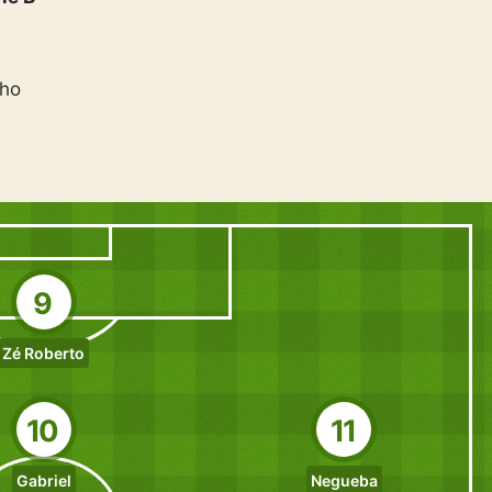
lho
9
Zé Roberto
10
11
Gabriel
Negueba