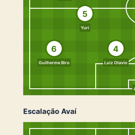
5
Yuri
6
4
Guilherme Biro
Luiz Otavio
Escalação Avaí