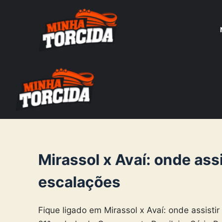
S
k
i
p
t
o
c
o
n
t
e
Mirassol x Avaí: onde assi
n
escalações
t
Fique ligado em Mirassol x Avaí: onde assistir