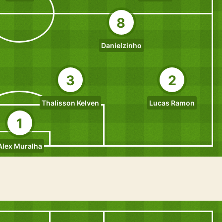
8
Danielzinho
3
2
Thalisson Kelven
Lucas Ramon
1
Alex Muralha