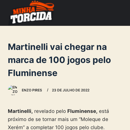
S
k
i
p
t
Martinelli vai chegar na
o
c
marca de 100 jogos pelo
o
Fluminense
n
t
e
ENZO PIRES
23 DE JULHO DE 2022
n
t
Martinelli,
revelado pelo
Fluminense,
está
próximo de se tornar mais um “Moleque de
Xerém” a completar 100 jogos pelo clube.