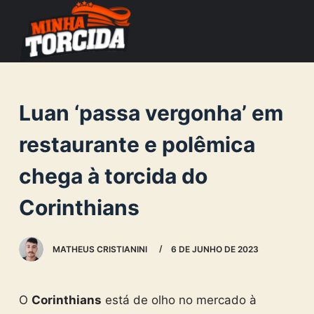
S
k
i
p
t
Luan ‘passa vergonha’ em
o
c
restaurante e polêmica
o
chega à torcida do
n
t
Corinthians
e
n
MATHEUS CRISTIANINI
6 DE JUNHO DE 2023
t
O
Corinthians
está de olho no mercado à