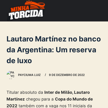
S
k
i
p
t
Lautaro Martínez no banco
o
c
da Argentina: Um reserva
o
de luxo
n
t
e
PAYCIUMA LUIZ
9 DE DEZEMBRO DE 2022
n
t
Titular absoluto da
Inter de Milão, Lautaro
Martínez
chegou para a
Copa do Mundo de
2022
também com a vaga nos 11 iniciais da