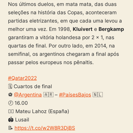
Nos últimos duelos, em mata mata, das duas
seleções na história das Copas, aconteceram
partidas eletrizantes, em que cada uma levou a
melhor uma vez. Em 1998,
Kluivert
e
Bergkamp
garantiram a vitória holandesa por 2 x 1, nas
quartas de final. Por outro lado, em 2014, na
semifinal, os argentinos chegaram a final após
passar pelos europeus nos pênaltis.
#Qatar2022
🗓 Cuartos de final
⚽
@Argentina
🇦🇷 –
#PaísesBajos
🇳🇱
🕗 16.00
🧑‍⚖️ Mateu Lahoz (España)
🏟 Lusail
📝
https://t.co/w2W8R3DjBS