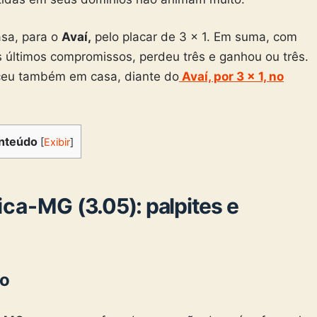
asa, para o
Avaí,
pelo placar de 3 x 1. Em suma, com
 últimos compromissos, perdeu três e ganhou ou três.
teceu também em casa, diante do
Avaí, por 3 x 1, no
nteúdo
[
Exibir
]
rica-MG
(3.05): palpites e
o