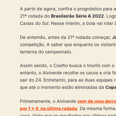
A partir de agora, confira o prognóstico para 
21ª rodada do
Brasileirão
Série A 2022
. Log
Caxias do Sul. Nesse ínterim, a bola vai rolar 
De antemão, antes da 21ª rodada começar,
J
competição. A saber que enquanto os visitan
lanterna do campeonato.
Assim sendo, o
Coelho
busca o triunfo com o i
entanto, o
Alviverde
recolhe os cacos e cria f
sair do Z4. Entretanto, para as duas equipes 
que até o momento estão eliminadas da
Copa
Primeiramente, o
Alviverde
vem de uma derrot
por 1 x 0, na última rodada
. Da mesma forma 
casa. Visto que os resultados nas últimas p