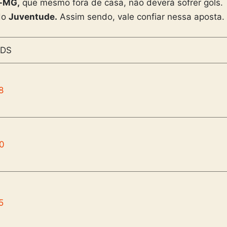
-MG,
que mesmo fora de casa, não deverá sofrer gols.
do
Juventude.
Assim sendo, vale confiar nessa aposta.
DS
8
90
5