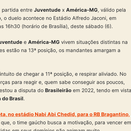
a partida entre
Juventude
x
América-MG
, válido pela
o, o duelo acontece no Estádio Alfredo Jaconi, em
às 16h30 (horário de Brasília), deste sábado (6).
uventude
e
América-MG
vivem situações distintas na
tes estão na 13ª posição, os mandantes amargam a
ntuito de chegar a 11ª posição, e respirar aliviado. No
orças para reagir e, quem sabe conseguir aos poucos,
restou a disputa do
Brasileirão
em 2022, tendo em vist
 do Brasil
.
a, no estádio Nabi Abi Chedid, para o RB Bragantino,
que, o time gaúcho busca a motivação, para vencer e
artidas em seus domínios não animam muito.