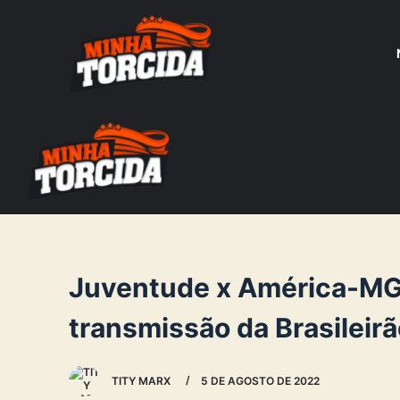
S
k
i
p
t
o
c
o
n
t
e
Juventude x América-MG: 
n
transmissão da Brasileirã
t
TITY MARX
5 DE AGOSTO DE 2022