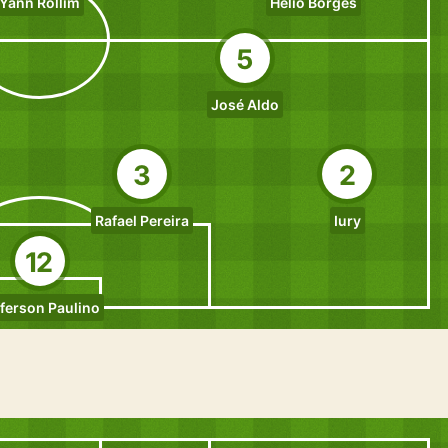
Yann Rollim
Hélio Borges
5
José Aldo
3
2
Rafael Pereira
Iury
12
fferson Paulino