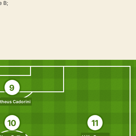
e B;
9
theus Cadorini
10
11