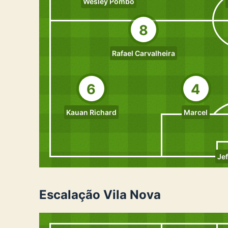
Wesley Pombo
8
Rafael Carvalheira
6
4
Kauan Richard
Marcel
Je
Escalação Vila Nova