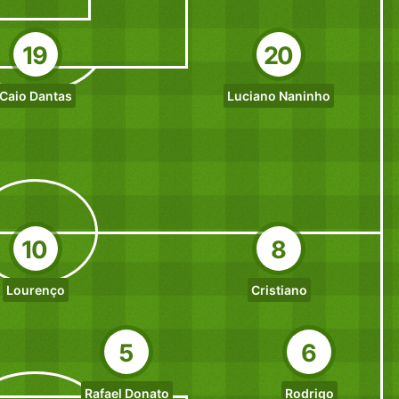
19
20
Caio Dantas
Luciano Naninho
10
8
Lourenço
Cristiano
5
6
Rafael Donato
Rodrigo