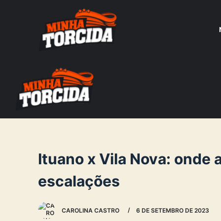
S
k
i
p
t
o
c
o
n
t
e
Ituano x Vila Nova: onde a
n
escalações
t
CAROLINA CASTRO
6 DE SETEMBRO DE 2023