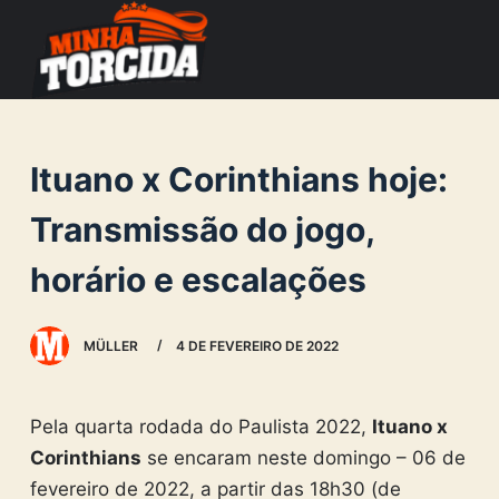
S
k
i
p
t
Ituano x Corinthians hoje:
o
c
Transmissão do jogo,
o
horário e escalações
n
t
e
MÜLLER
4 DE FEVEREIRO DE 2022
n
t
Pela quarta rodada do Paulista 2022,
Ituano x
Corinthians
se encaram neste domingo – 06 de
fevereiro de 2022, a partir das 18h30 (de