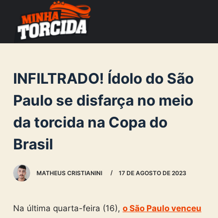
S
k
i
p
t
INFILTRADO! Ídolo do São
o
c
Paulo se disfarça no meio
o
da torcida na Copa do
n
t
Brasil
e
n
MATHEUS CRISTIANINI
17 DE AGOSTO DE 2023
t
Na última quarta-feira (16),
o São Paulo venceu