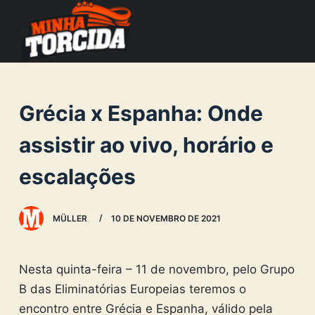
S
k
i
p
t
Grécia x Espanha: Onde
o
c
assistir ao vivo, horário e
o
escalações
n
t
e
MÜLLER
10 DE NOVEMBRO DE 2021
n
t
Nesta quinta-feira – 11 de novembro, pelo Grupo
B das Eliminatórias Europeias teremos o
encontro entre Grécia e Espanha, válido pela