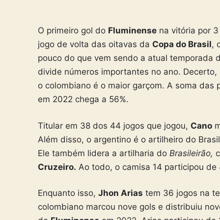
O primeiro gol do
Fluminense
na vitória por 
jogo de volta das oitavas da
Copa do Brasil
,
pouco do que vem sendo a atual temporada 
divide números importantes no ano. Decerto, o
o colombiano é o maior garçom. A
soma das pa
em 2022 chega a 56%.
Titular em 38 dos 44 jogos que jogou,
Cano
m
Além disso, o argentino é o artilheiro do Bra
Ele também lidera a artilharia do
Brasileirão,
c
Cruzeiro.
Ao todo, o camisa 14
participou de
Enquanto isso,
Jhon Arias
tem 36 jogos na te
colombiano marcou nove gols e distribuiu no