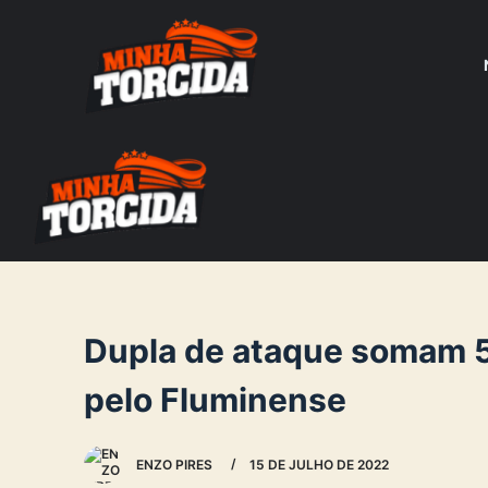
S
k
i
p
t
o
c
o
n
t
e
Dupla de ataque somam 5
n
pelo Fluminense
t
ENZO PIRES
15 DE JULHO DE 2022