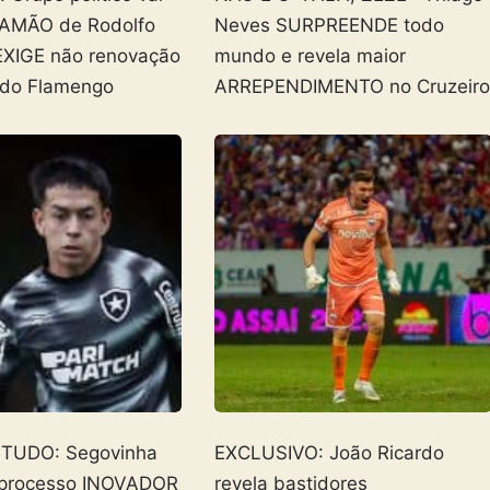
AMÃO de Rodolfo
Neves SURPREENDE todo
EXIGE não renovação
mundo e revela maior
 do Flamengo
ARREPENDIMENTO no Cruzeir
 TUDO: Segovinha
EXCLUSIVO: João Ricardo
 processo INOVADOR
revela bastidores