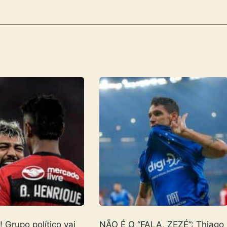
Grupo político vai
NÃO É O “FALA, ZEZÉ”: Thiago