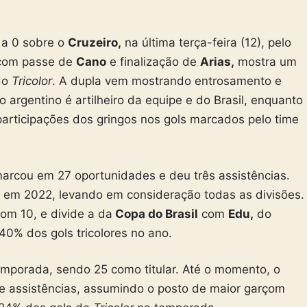
3 a 0 sobre o
Cruzeiro,
na última terça-feira (12), pelo
 com passe de
Cano
e finalização de
Arias,
mostra um
do
Tricolor
. A dupla vem mostrando entrosamento e
 argentino é artilheiro da equipe e do Brasil, enquanto
rticipações dos gringos nos gols marcados pelo time
arcou em 27 oportunidades e deu três assistências.
sil em 2022, levando em consideração todas as divisões.
om 10, e divide a da
Copa do Brasil
com
Edu,
do
 40% dos gols tricolores no ano
.
mporada, sendo 25 como titular. Até o momento, o
ve assistências, assumindo o posto de
maior garçom