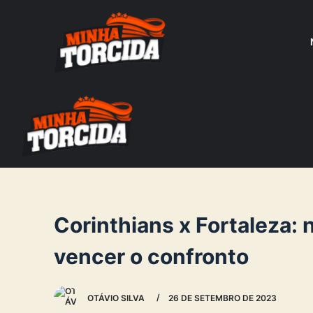
S
k
i
p
t
o
c
o
n
t
e
Corinthians x Fortaleza
n
vencer o confronto
t
OTÁVIO SILVA
26 DE SETEMBRO DE 2023