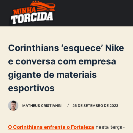
S
k
i
p
t
Corinthians ‘esquece’ Nike
o
c
e conversa com empresa
o
gigante de materiais
n
t
esportivos
e
n
MATHEUS CRISTIANINI
26 DE SETEMBRO DE 2023
t
O Corinthians enfrenta o Fortaleza
nesta terça-