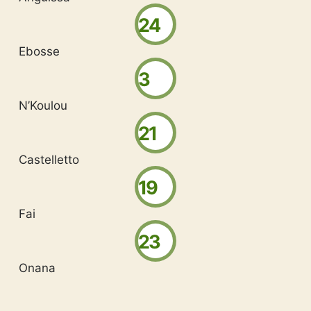
24
Ebosse
3
N’Koulou
21
Castelletto
19
Fai
23
Onana