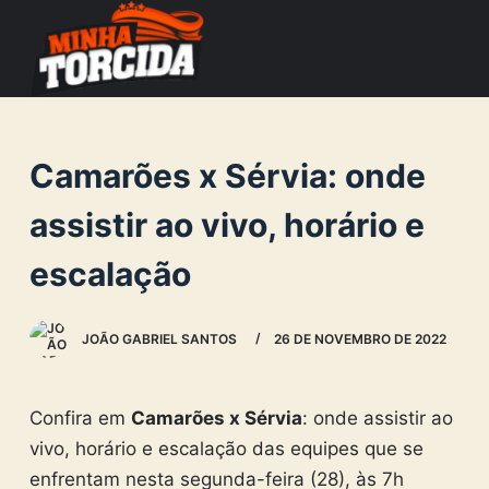
S
k
i
p
t
Camarões x Sérvia: onde
o
c
assistir ao vivo, horário e
o
escalação
n
t
e
JOÃO GABRIEL SANTOS
26 DE NOVEMBRO DE 2022
n
t
Confira em
Camarões x Sérvia
: onde assistir ao
vivo, horário e escalação das equipes que se
enfrentam nesta segunda-feira (28), às 7h