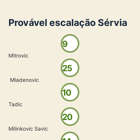
Provável escalação Sérvia
9
Mitrovic
25
Mladenovic
10
Tadic
20
Milinkovic Savic