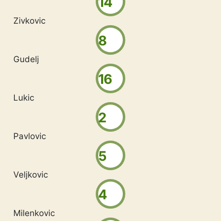
14
Zivkovic
8
Gudelj
16
Lukic
2
Pavlovic
5
Veljkovic
4
Milenkovic