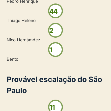
Pedro Henrique
44
Thiago Heleno
2
Nico Hernámdez
1
Bento
Provável escalação do São
Paulo
11