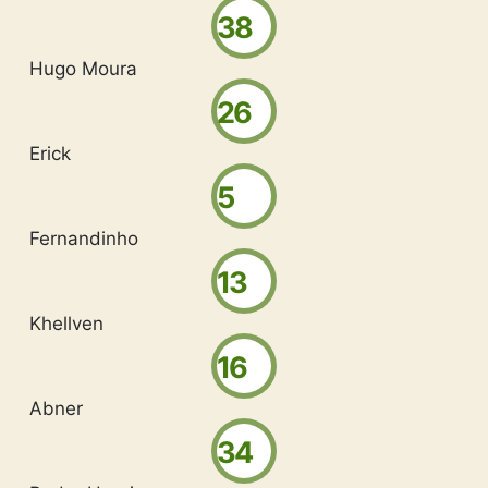
38
Hugo Moura
26
Erick
5
Fernandinho
13
Khellven
16
Abner
34