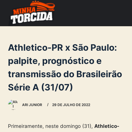
S
k
i
p
t
Athletico-PR x São Paulo:
o
c
palpite, prognóstico e
o
transmissão do Brasileirão
n
t
Série A (31/07)
e
n
ARI JUNIOR
29 DE JULHO DE 2022
t
Primeiramente, neste domingo (31),
Athletico-