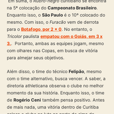
Em suma, o
Rubro-negro
curitibano se encontra
na 5ª colocação do
Campeonato Brasileiro
.
Enquanto isso, o
São Paulo
é o 10º colocado do
mesmo. Com isso, o
Furacão
vem de derrota
para o
Botafogo, por 2 x 0
. No entanto,
o
Tricolor
paulista
empatou com o Goiás, em 3 x
3.
.
Portanto, ambas as equipes jogam, mesmo
com olhares nas Copas, em busca de vitória
para almejar seus objetivos.
Além disso, o time do técnico
Felipão
, mesmo
com o time alternativo, busca vencer. A saber, a
diretoria athleticana observa o clube no melhor
momento da sua história. Enquanto isso, o time
de
Rogério
Ceni
também pensa positivo. Antes
de mais nada, uma vitória dentro de Curitiba