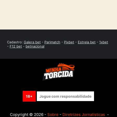
Cadastro:
Galera bet
-
Parimatch
-
Pixbet
-
Estrela bet
-
1xbet
-
F12 bet
-
betnacional
18+
Jogue com responsabilidade
Copyright © 2026 -
Sobre
-
Diretrizes Jornalísticas
-