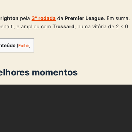
righton
pela
3ª rodada
da
Premier League
. Em suma,
pênalti, e ampliou com
Trossard
, numa vitória de 2 x 0.
nteúdo
[
Exibir
]
Melhores momentos