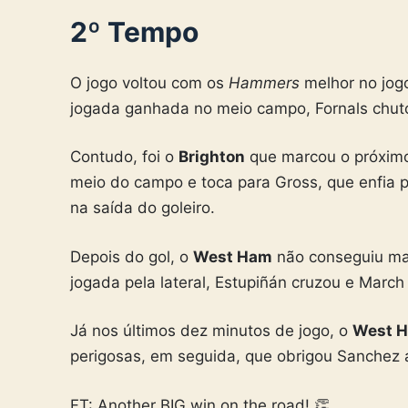
2º Tempo
O jogo voltou com os
Hammers
melhor no jog
jogada ganhada no meio campo, Fornals chuto
Contudo, foi o
Brighton
que marcou o próximo 
meio do campo e toca para Gross, que enfia 
na saída do goleiro.
Depois do gol, o
West Ham
não conseguiu mai
jogada pela lateral, Estupiñán cruzou e Marc
Já nos últimos dez minutos de jogo, o
West 
perigosas, em seguida, que obrigou Sanchez 
FT: Another BIG win on the road! 👏