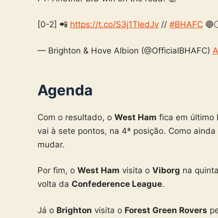
[0-2] 📲
https://t.co/S3j1TIedJv
//
#BHAFC
🔵
— Brighton & Hove Albion (@OfficialBHAFC)
A
Agenda
Com o resultado, o
West Ham
fica em último
vai à sete pontos, na 4ª posição. Como aind
mudar.
Por fim, o
West Ham
visita o
Viborg
na quinta-
volta da
Confederence League
.
Já o
Brighton
visita o
Forest Green Rovers
pe