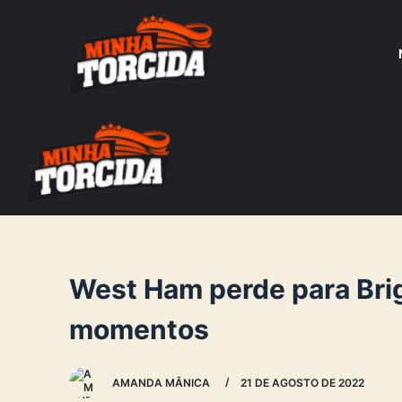
S
k
i
p
t
o
c
o
n
t
e
West Ham perde para Brig
n
momentos
t
AMANDA MÂNICA
21 DE AGOSTO DE 2022