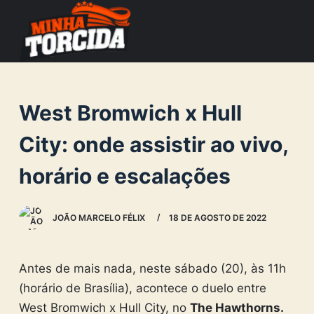
S
k
i
p
t
West Bromwich x Hull
o
c
City: onde assistir ao vivo,
o
horário e escalações
n
t
e
JOÃO MARCELO FÉLIX
18 DE AGOSTO DE 2022
n
t
Antes de mais nada, neste sábado (20), às 11h
(horário de Brasília), acontece o duelo entre
West Bromwich x Hull City, no
The Hawthorns
.