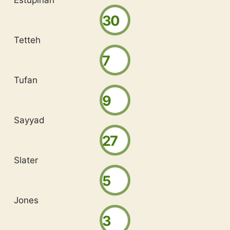
Estupiñán
30
Tetteh
7
Tufan
9
Sayyad
27
Slater
5
Jones
3