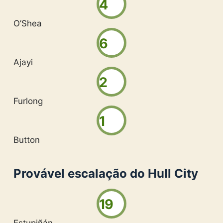
4
O’Shea
6
Ajayi
2
Furlong
1
Button
Provável escalação do Hull City
19