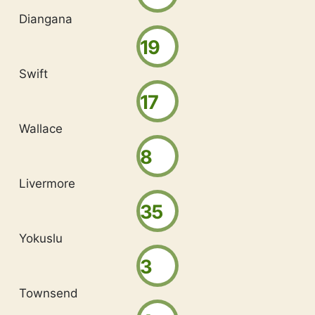
Diangana
19
Swift
17
Wallace
8
Livermore
35
Yokuslu
3
Townsend