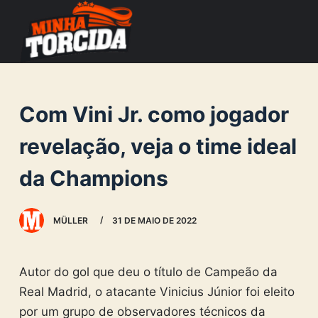
S
k
i
p
t
Com Vini Jr. como jogador
o
c
revelação, veja o time ideal
o
da Champions
n
t
e
MÜLLER
31 DE MAIO DE 2022
n
t
Autor do gol que deu o título de Campeão da
Real Madrid, o atacante Vinicius Júnior foi eleito
por um grupo de observadores técnicos da