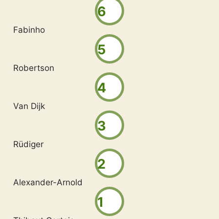
6
Fabinho
5
Robertson
4
Van Dijk
3
Rüdiger
2
Alexander-Arnold
1