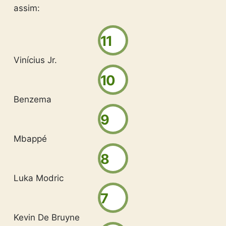
assim:
11
Vinícius Jr.
10
Benzema
9
Mbappé
8
Luka Modric
7
Kevin De Bruyne