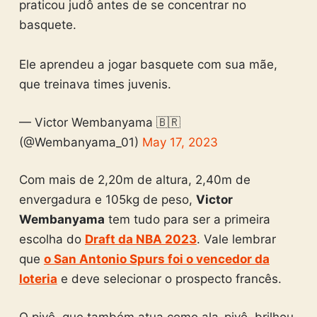
praticou judô antes de se concentrar no
basquete.
Ele aprendeu a jogar basquete com sua mãe,
que treinava times juvenis.
— Victor Wembanyama 🇧🇷
(@Wembanyama_01)
May 17, 2023
Com mais de 2,20m de altura, 2,40m de
envergadura e 105kg de peso,
Victor
Wembanyama
tem tudo para ser a primeira
escolha do
Draft da NBA 2023
. Vale lembrar
que
o San Antonio Spurs foi o vencedor da
loteria
e deve selecionar o prospecto francês.
O pivô, que também atua como ala-pivô, brilhou