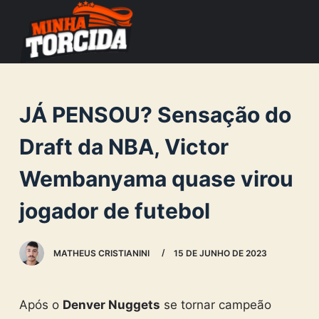
S
k
i
p
t
JÁ PENSOU? Sensação do
o
c
Draft da NBA, Victor
o
Wembanyama quase virou
n
t
jogador de futebol
e
n
MATHEUS CRISTIANINI
15 DE JUNHO DE 2023
t
Após o
Denver Nuggets
se tornar campeão