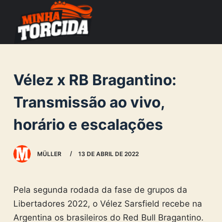
S
k
i
p
t
Vélez x RB Bragantino:
o
c
Transmissão ao vivo,
o
horário e escalações
n
t
e
MÜLLER
13 DE ABRIL DE 2022
n
t
Pela segunda rodada da fase de grupos da
Libertadores 2022, o Vélez Sarsfield recebe na
Argentina os brasileiros do Red Bull Bragantino.