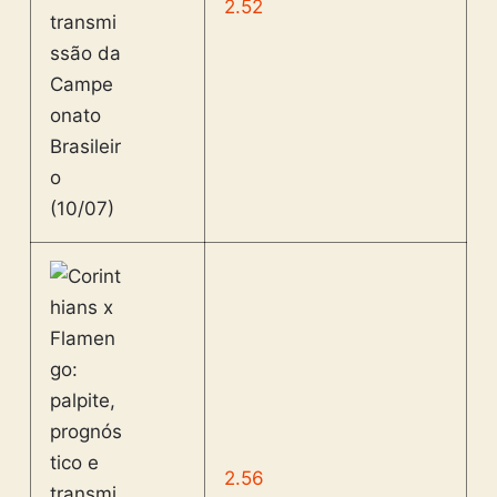
2.52
2.56