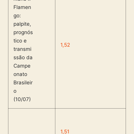
1,52
1,51