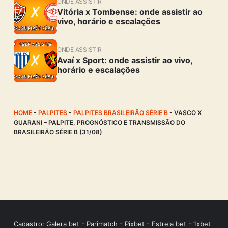
ONDE ASSISTIR
Vitória x Tombense: onde assistir ao
vivo, horário e escalações
ONDE ASSISTIR
Avaí x Sport: onde assistir ao vivo,
horário e escalações
HOME
-
PALPITES
-
PALPITES BRASILEIRÃO SÉRIE B
-
VASCO X
GUARANI – PALPITE, PROGNÓSTICO E TRANSMISSÃO DO
BRASILEIRÃO SÉRIE B (31/08)
Cadastro:
Galera bet
-
Parimatch
-
Pixbet
-
Estrela bet
-
1xbet