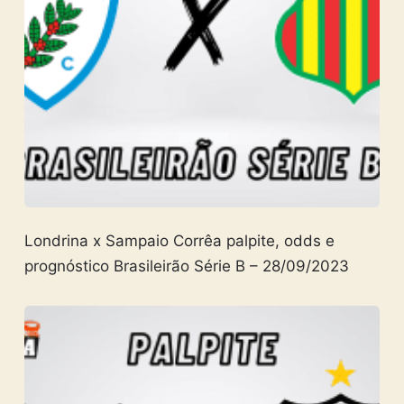
Londrina x Sampaio Corrêa palpite, odds e
prognóstico Brasileirão Série B – 28/09/2023