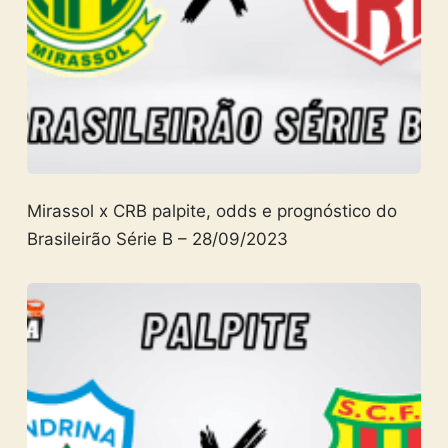
Mirassol x CRB palpite, odds e prognóstico do
Brasileirão Série B – 28/09/2023