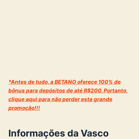
*Antes de tudo, a BETANO oferece 100% de
bônus para depósitos de até R$200. Portanto,
clique aqui para não perder esta grande
promoção!!!
Informações da Vasco