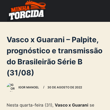
S
k
i
p
t
Vasco x Guarani – Palpite,
o
c
prognóstico e transmissão
o
do Brasileirão Série B
n
t
(31/08)
e
n
IGOR MANOEL
30 DE AGOSTO DE 2022
t
Nesta quarta-feira (31),
Vasco x Guarani
se