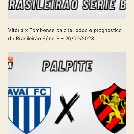
Vitória x Tombense palpite, odds e prognóstico
do Brasileirão Série B – 29/09/2023