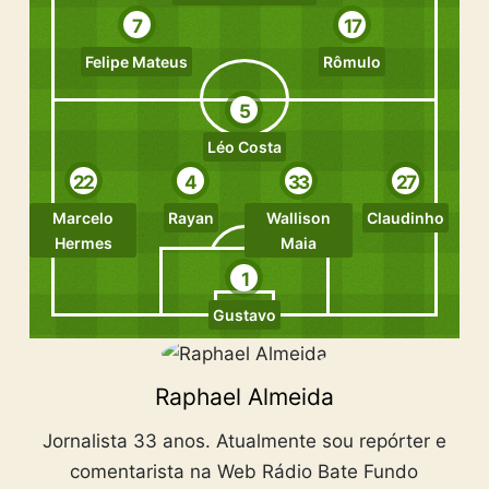
7
17
Felipe Mateus
Rômulo
5
Léo Costa
22
4
33
27
Marcelo
Rayan
Wallison
Claudinho
Hermes
Maia
1
Gustavo
Raphael Almeida
Jornalista 33 anos. Atualmente sou repórter e
comentarista na Web Rádio Bate Fundo