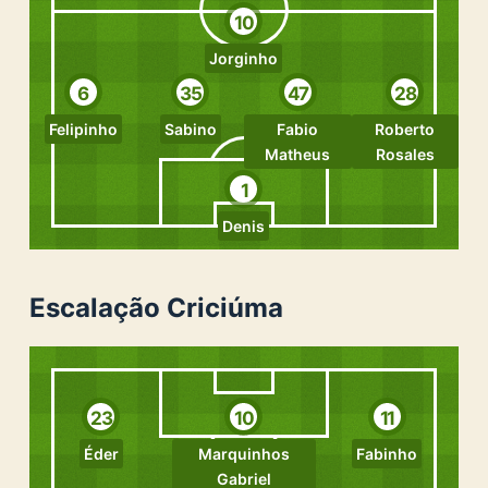
10
Jorginho
6
35
47
28
Felipinho
Sabino
Fabio
Roberto
Matheus
Rosales
1
Denis
Escalação Criciúma
23
10
11
Éder
Marquinhos
Fabinho
Gabriel