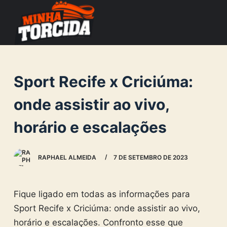
S
k
i
p
t
Sport Recife x Criciúma:
o
c
onde assistir ao vivo,
o
horário e escalações
n
t
e
RAPHAEL ALMEIDA
7 DE SETEMBRO DE 2023
n
t
Fique ligado em todas as informações para
Sport Recife x Criciúma: onde assistir ao vivo,
horário e escalações. Confronto esse que