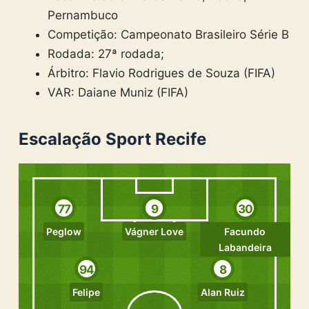
Pernambuco
Competição: Campeonato Brasileiro Série B
Rodada: 27ª rodada;
Árbitro: Flavio Rodrigues de Souza (FIFA)
VAR: Daiane Muniz (FIFA)
Escalação Sport Recife
77
9
30
Peglow
Vágner Love
Facundo
Labandeira
94
8
Felipe
Alan Ruiz