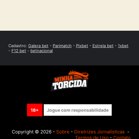
Cadastro:
Galera bet
-
Parimatch
-
Pixbet
-
Estrela bet
-
1xbet
-
F12 bet
-
betnacional
18+
Jogue com responsabilidade
Copyright © 2026 -
Sobre
-
Diretrizes Jornalísticas
-
Termos de Uso
-
Contato