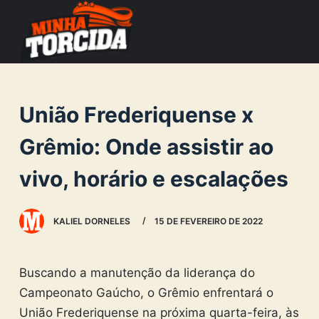
S
k
i
p
t
União Frederiquense x
o
c
Grêmio: Onde assistir ao
o
vivo, horário e escalações
n
t
e
KALIEL DORNELES
15 DE FEVEREIRO DE 2022
n
t
Buscando a manutenção da liderança do
Campeonato Gaúcho, o Grêmio enfrentará o
União Frederiquense na próxima quarta-feira, às