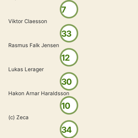
7
Viktor Claesson
33
Rasmus Falk Jensen
12
Lukas Lerager
30
Hakon Arnar Haraldsson
10
(c) Zeca
34