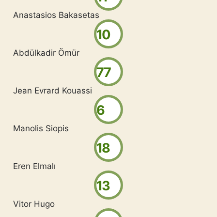
Anastasios Bakasetas
10
Abdülkadir Ömür
77
Jean Evrard Kouassi
6
Manolis Siopis
18
Eren Elmalı
13
Vitor Hugo