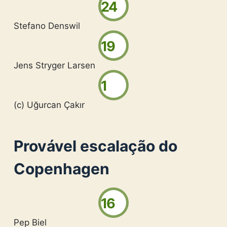
24
Stefano Denswil
19
Jens Stryger Larsen
1
(c) Uğurcan Çakır
Provável escalação do
Copenhagen
16
Pep Biel