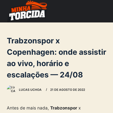
S
k
i
p
t
Trabzonspor x
o
c
Copenhagen: onde assistir
o
ao vivo, horário e
n
t
escalações — 24/08
e
n
LUCAS UCHOA
21 DE AGOSTO DE 2022
t
Antes de mais nada,
Trabzonspor
x