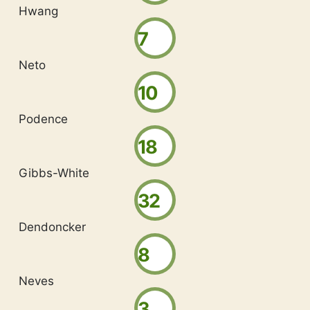
Hwang
7
Neto
10
Podence
18
Gibbs-White
32
Dendoncker
8
Neves
3