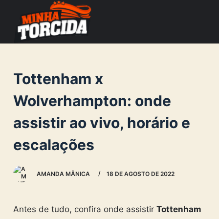
S
k
i
p
t
Tottenham x
o
c
Wolverhampton: onde
o
assistir ao vivo, horário e
n
t
escalações
e
n
AMANDA MÂNICA
18 DE AGOSTO DE 2022
t
Antes de tudo, confira onde assistir
Tottenham