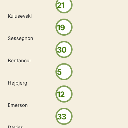
21
Kulusevski
19
Sessegnon
30
Bentancur
5
Højbjerg
12
Emerson
33
Davies