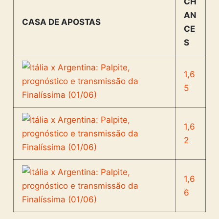
CH
AN
CASA DE APOSTAS
CE
S
1,6
5
1,6
2
1,6
6