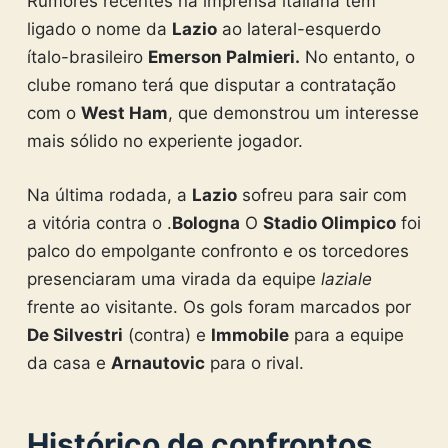
Rumores recentes na imprensa italiana têm
ligado o nome da
Lazio
ao lateral-esquerdo
ítalo-brasileiro
Emerson Palmieri.
No entanto, o
clube romano terá que disputar a contratação
com o
West Ham
, que demonstrou um interesse
mais sólido no experiente jogador.
Na última rodada, a
Lazio
sofreu para sair com
a vitória contra o .
Bologna
O
Stadio Olimpico
foi
palco do empolgante confronto e os torcedores
presenciaram uma virada da equipe
laziale
frente ao visitante. Os gols foram marcados por
De Silvestri
(contra) e
Immobile
para a equipe
da casa e
Arnautovic
para o rival.
Histórico de confrontos