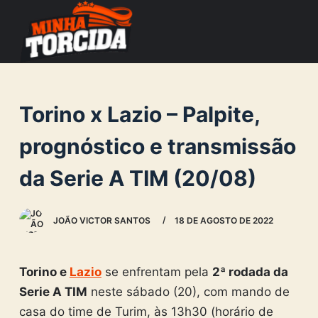
S
k
i
p
t
Torino x Lazio – Palpite,
o
c
prognóstico e transmissão
o
da Serie A TIM (20/08)
n
t
e
JOÃO VICTOR SANTOS
18 DE AGOSTO DE 2022
n
t
Torino e
Lazio
se enfrentam pela
2ª rodada da
Serie A TIM
neste sábado (20), com mando de
casa do time de Turim, às 13h30 (horário de