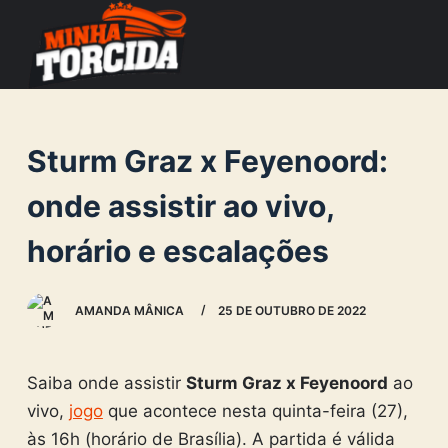
S
k
i
p
t
Sturm Graz x Feyenoord:
o
c
onde assistir ao vivo,
o
horário e escalações
n
t
e
AMANDA MÂNICA
25 DE OUTUBRO DE 2022
n
t
Saiba onde assistir
Sturm Graz x Feyenoord
ao
vivo,
jogo
que acontece nesta quinta-feira (27),
às 16h (horário de Brasília). A partida é válida