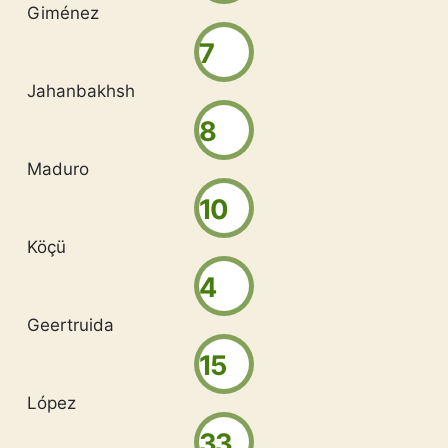
Giménez
7
Jahanbakhsh
8
Maduro
10
Köçü
4
Geertruida
15
López
33