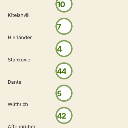
10
Kiteishvilli
7
Hierländer
4
Stankovic
44
Dante
5
Wüthrich
42
Affengruber