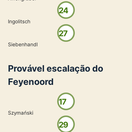
24
Ingolitsch
27
Siebenhandl
Provável escalação do
Feyenoord
17
Szymański
29