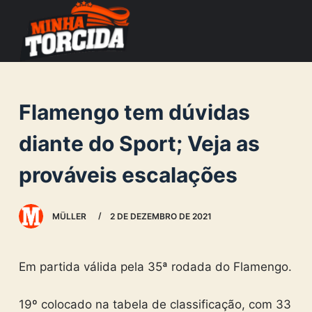
S
k
i
p
t
Flamengo tem dúvidas
o
c
diante do Sport; Veja as
o
prováveis escalações
n
t
e
MÜLLER
2 DE DEZEMBRO DE 2021
n
t
Em partida válida pela 35ª rodada do Flamengo.
19º colocado na tabela de classificação, com 33