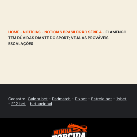
HOME
-
NOTÍCIAS
-
NOTICIAS BRASILEIRÃO SÉRIE A
-
FLAMENGO
TEM DÚVIDAS DIANTE DO SPORT; VEJA AS PROVÁVEIS
ESCALAÇÕES
Cadastro:
Galera bet
-
Parimatch
-
Pixbet
-
Estrela bet
-
1xbet
-
F12 bet
-
betnacional