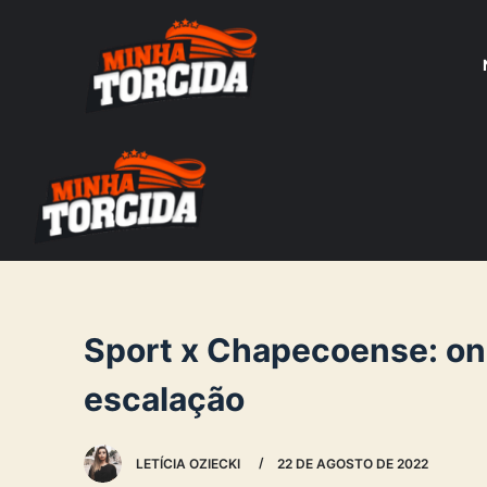
S
k
i
p
t
o
c
o
n
t
e
Sport x Chapecoense: onde
n
escalação
t
LETÍCIA OZIECKI
22 DE AGOSTO DE 2022