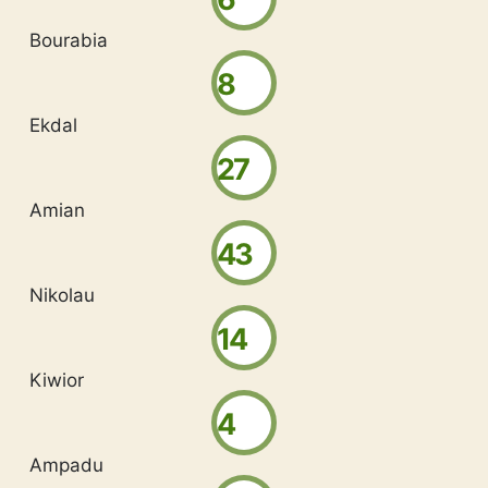
Bourabia
8
Ekdal
27
Amian
43
Nikolau
14
Kiwior
4
Ampadu