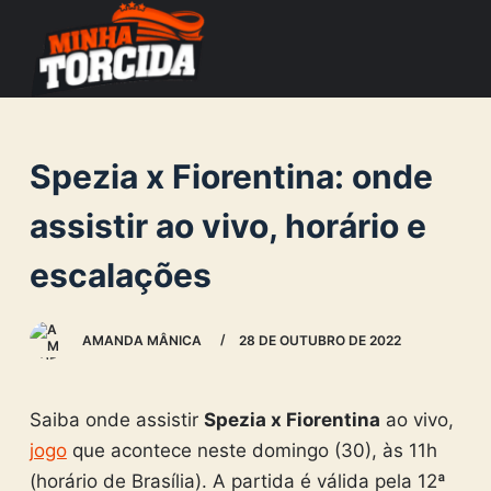
S
k
i
p
t
Spezia x Fiorentina: onde
o
c
assistir ao vivo, horário e
o
escalações
n
t
e
AMANDA MÂNICA
28 DE OUTUBRO DE 2022
n
t
Saiba onde assistir
Spezia x Fiorentina
ao vivo,
jogo
que acontece neste domingo (30), às 11h
(horário de Brasília). A partida é válida pela 12ª