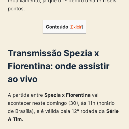
rebaixamento, já que o 1º dentro dela tem seis
pontos.
Conteúdo
[
Exibir
]
Transmissão Spezia x
Fiorentina:
onde assistir
ao vivo
A partida entre
Spezia x Fiorentina
vai
acontecer neste domingo (30), às 11h (horário
de Brasília), e é válida pela 12ª rodada da
Série
A Tim
.