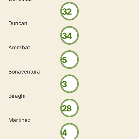
32
Duncan
34
Amrabat
5
Bonaventura
3
Biraghi
28
Martínez
4