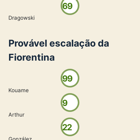
69
Dragowski
Provável escalação da
Fiorentina
99
Kouame
9
Arthur
22
González