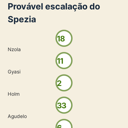
Provável escalação do
Spezia
18
Nzola
11
Gyasi
2
Holm
33
Agudelo
6