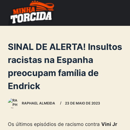
S
k
i
p
t
SINAL DE ALERTA! Insultos
o
c
racistas na Espanha
o
preocupam família de
n
t
Endrick
e
n
RAPHAEL ALMEIDA
23 DE MAIO DE 2023
t
Os últimos episódios de racismo contra
Vini Jr