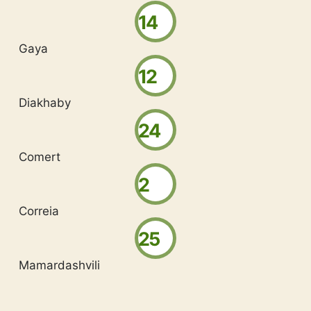
14
Gaya
12
Diakhaby
24
Comert
2
Correia
25
Mamardashvili