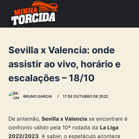
S
k
i
p
t
Sevilla x Valencia: onde
o
c
assistir ao vivo, horário e
o
escalações – 18/10
n
t
e
BRUNO GARCIA
17 DE OUTUBRO DE 2022
n
t
De antemão,
Sevilla x Valencia
se encontram é
confronto válido pela 10ª rodada da
La Liga
2022/2023
. A saber, o espetáculo acontece