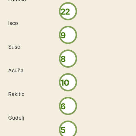
22
Isco
9
Suso
8
Acuña
10
Rakitic
6
Gudelj
5