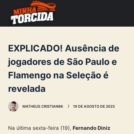
S
k
i
p
t
EXPLICADO! Ausência de
o
c
jogadores de São Paulo e
o
Flamengo na Seleção é
n
t
revelada
e
n
MATHEUS CRISTIANINI
19 DE AGOSTO DE 2023
t
Na última sexta-feira (19),
Fernando Diniz