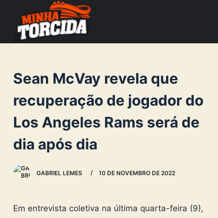
S
k
i
p
t
Sean McVay revela que
o
c
recuperação de jogador do
o
Los Angeles Rams será de
n
t
dia após dia
e
n
GABRIEL LEMES
10 DE NOVEMBRO DE 2022
t
Em entrevista coletiva na última quarta-feira (9),