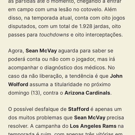
as partidas até o momento, chegando a entrar
em campo com uma lesão no cotovelo. Além
disso, na temporada atual, conta com oito jogos
disputados, com um total de 1.928 jardas, oito
passes para
touchdowns
e oito interceptações.
Agora,
Sean McVay
aguarda para saber se
poderá conta ou não com o jogador, mas irá
acompanhar o diagnóstico dos médicos. No
caso da não liberação, a tendência é que
John
Wolford
assuma a titularidade no próximo
domingo (13), contra o
Arizona Cardinals
.
O possível desfalque de
Stafford
é apenas um
dos muitos problemas que
Sean McVay
precisa
resolver. A campanha do
Los Angeles Rams
na
temporada é ruim, com apenas três vitórias em