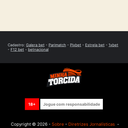
Cadastro:
Galera bet
-
Parimatch
-
Pixbet
-
Estrela bet
-
1xbet
-
F12 bet
-
betnacional
18+
Jogue com responsabilidade
Copyright © 2026 -
Sobre
-
Diretrizes Jornalísticas
-