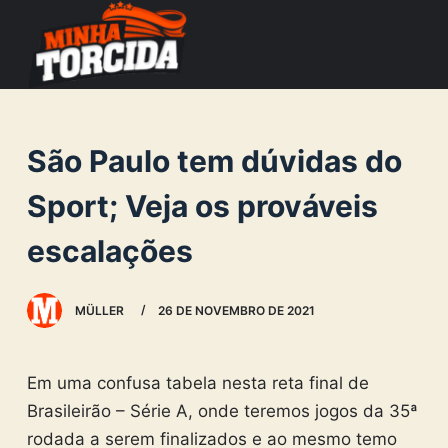
S
k
i
p
t
São Paulo tem dúvidas do
o
c
Sport; Veja os prováveis
o
escalações
n
t
e
MÜLLER
26 DE NOVEMBRO DE 2021
n
t
Em uma confusa tabela nesta reta final de
Brasileirão – Série A, onde teremos jogos da 35ª
rodada a serem finalizados e ao mesmo temo