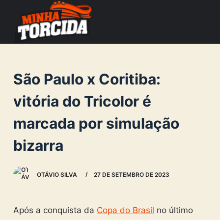
S
k
i
p
t
São Paulo x Coritiba:
o
c
vitória do Tricolor é
o
marcada por simulação
n
t
bizarra
e
n
OTÁVIO SILVA
27 DE SETEMBRO DE 2023
t
Após a conquista da
Copa do Brasil
no último