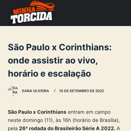
S
k
i
p
t
São Paulo x Corinthians:
o
c
onde assistir ao vivo,
o
horário e escalação
n
t
e
DARA OLIVEIRA
10 DE SETEMBRO DE 2022
n
t
São Paulo x Corinthians
entram em campo
neste domingo (11), às 16h (horário de Brasília),
pela
26ª rodada do Brasileirão Série A 2022.
A