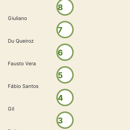
8
Giuliano
7
Du Queiroz
6
Fausto Vera
5
Fábio Santos
4
Gil
3