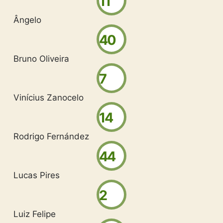
11
Ângelo
40
Bruno Oliveira
7
Vinícius Zanocelo
14
Rodrigo Fernández
44
Lucas Pires
2
Luiz Felipe