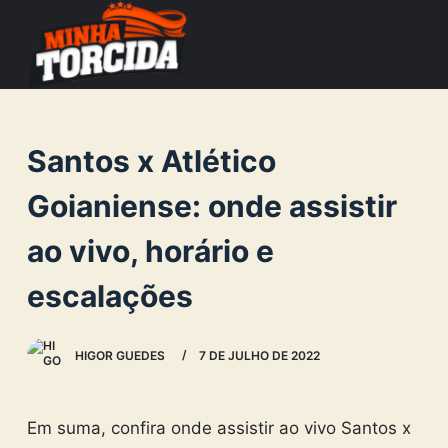
S
k
i
p
t
Santos x Atlético
o
c
Goianiense: onde assistir
o
ao vivo, horário e
n
t
escalações
e
n
HIGOR GUEDES
7 DE JULHO DE 2022
t
Em suma, confira onde assistir ao vivo Santos x