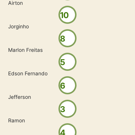
Airton
10
Jorginho
8
Marlon Freitas
5
Edson Fernando
6
Jefferson
3
Ramon
4