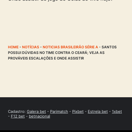
HOME
-
NOTÍCIAS
-
NOTICIAS BRASILEIRÃO SÉRIE A
-
SANTOS
POSSUI DÚVIDAS NO TIME CONTRA O CEARÁ; VEJA AS
PROVÁVEIS ESCALAÇÕES E ONDE ASSISTIR
Cadastro:
Galera bet
-
Parimatch
-
Pixbet
-
Estrela bet
-
1xbet
-
F12 bet
-
betnacional