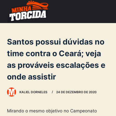
S
k
i
p
t
Santos possui dúvidas no
o
c
time contra o Ceará; veja
o
as prováveis escalações e
n
t
onde assistir
e
n
KALIEL DORNELES
24 DE DEZEMBRO DE 2020
t
Mirando o mesmo objetivo no Campeonato