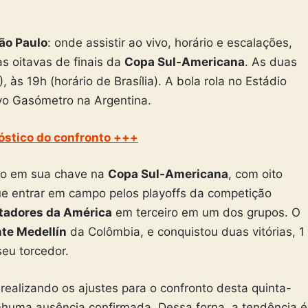
ão Paulo
: onde assistir ao vivo, horário e escalações,
s oitavas de finais da
Copa Sul-Americana
. As duas
 às 19h (horário de Brasília). A bola rola no Estádio
vo Gasómetro na Argentina.
nóstico do confronto +++
do em sua chave na
Copa Sul-Americana
, com oito
ue entrar em campo pelos playoffs da competição
tadores da América
em terceiro em um dos grupos. O
te Medellín
da Colômbia, e conquistou duas vitórias, 1
seu torcedor.
realizando os ajustes para o confronto desta quinta-
enhuma ausência confirmada. Dessa forna, a tendência é