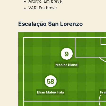
Árbitro: Em breve
VAR: Em breve
Escalação San Lorenzo
9
Nicolás Blandi
58
Elian Mateo Irala
Fra