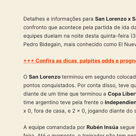
Detalhes e informações para
San Lorenzo x S
confronto que acontece pela partida de ida da
equipes duelam na noite desta quinta-feira (3),
Pedro Bidegain, mais conhecido como El Nue
+++ Confira as dicas, palpites odds e prog
O
San Lorenzo
terminou em segundo coloca
pontos conquistados. Por conta disso, teve q
diante de um time que terminou a
Copa Liber
time argentino teve pela frente o
Independien
x 0, fora de casa, e 2 x 0, jogando diante do 
A equipe comandada por
Rubén Insúa
segue 
feira. Até o momento, o treinador não tem n