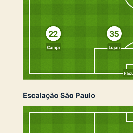
22
35
Campi
Luján
Fac
Escalação São Paulo