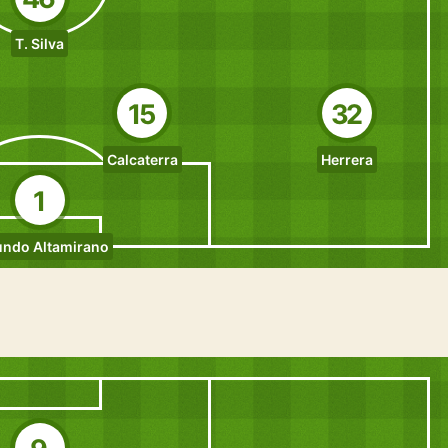
T. Silva
15
32
Calcaterra
Herrera
1
undo Altamirano