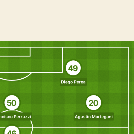
49
Diego Perea
50
20
ncisco Perruzzi
Agustín Martegani
46